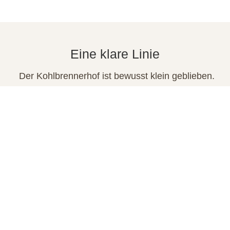
Eine klare Linie
Der Kohlbrennerhof ist bewusst klein geblieben.
Nicht, weil es nicht anders ginge –
sondern weil es genau so richtig ist.
Weniger Angebot.
Mehr Klarheit.
Und ein Ort, der genau dadurch funktioniert.